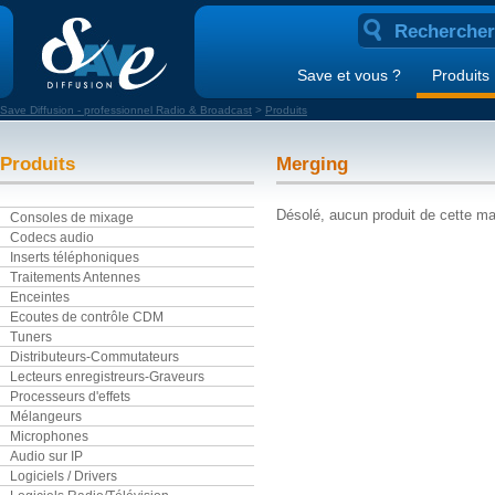
Save et vous ?
Produits
Save Diffusion - professionnel Radio & Broadcast
>
Produits
Produits
Merging
Désolé, aucun produit de cette ma
Consoles de mixage
Codecs audio
Inserts téléphoniques
Traitements Antennes
Enceintes
Ecoutes de contrôle CDM
Tuners
Distributeurs-Commutateurs
Lecteurs enregistreurs-Graveurs
Processeurs d'effets
Mélangeurs
Microphones
Audio sur IP
Logiciels / Drivers