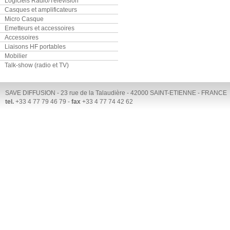
Logiciels Radio/Télévision
Casques et amplificateurs
Micro Casque
Emetteurs et accessoires
Accessoires
Liaisons HF portables
Mobilier
Talk-show (radio et TV)
SAVE DIFFUSION - 23 rue de la Talaudière - 42000 SAINT-ETIENNE - FRANCE
tel.
+33 4 77 79 46 79 -
fax
+33 4 77 74 42 62