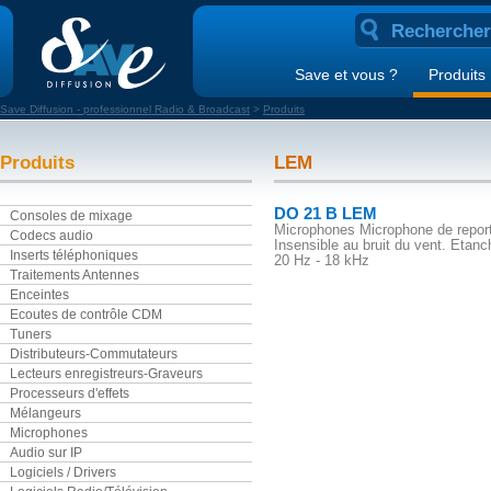
Save et vous ?
Produits
Save Diffusion - professionnel Radio & Broadcast
>
Produits
Produits
LEM
DO 21 B LEM
Consoles de mixage
Microphones Microphone de reporta
Codecs audio
Insensible au bruit du vent. Etan
Inserts téléphoniques
20 Hz - 18 kHz
Traitements Antennes
Enceintes
Ecoutes de contrôle CDM
Tuners
Distributeurs-Commutateurs
Lecteurs enregistreurs-Graveurs
Processeurs d'effets
Mélangeurs
Microphones
Audio sur IP
Logiciels / Drivers