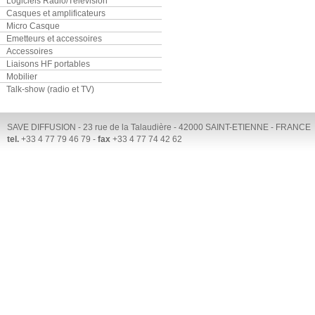
Logiciels Radio/Télévision
Casques et amplificateurs
Micro Casque
Emetteurs et accessoires
Accessoires
Liaisons HF portables
Mobilier
Talk-show (radio et TV)
SAVE DIFFUSION - 23 rue de la Talaudière - 42000 SAINT-ETIENNE - FRANCE
tel.
+33 4 77 79 46 79 -
fax
+33 4 77 74 42 62