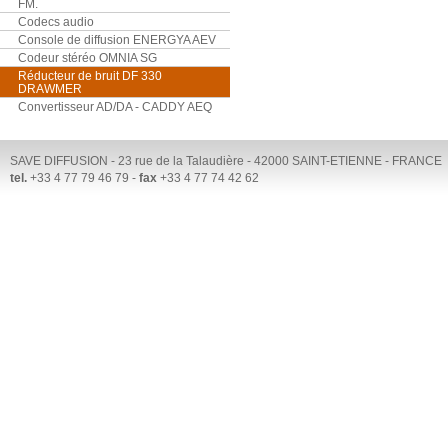
FM.
Codecs audio
Console de diffusion ENERGYA AEV
Codeur stéréo OMNIA SG
Réducteur de bruit DF 330
DRAWMER
Convertisseur AD/DA - CADDY AEQ
SAVE DIFFUSION - 23 rue de la Talaudière - 42000 SAINT-ETIENNE - FRANCE
tel.
+33 4 77 79 46 79 -
fax
+33 4 77 74 42 62