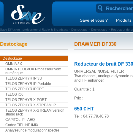
Save et vous ?
Produits
Save Diffusion - professionnel Radio & Broadcast
>
Destockage
>
Destockage
>
Réducteur de 
Destockage
DRAWMER DF330
Destockage
Réducteur de bruit DF 
OMNIA 8X
OMNIA TOOLVOX Processeur voix
UNIVERSAL NOISE FILTER
numérique
Two-channel, analogue dynamic noi
TELOS ZEPHYR IP 3U
and HF enhancer.
TELOS ZEPHYR IP Portable
TELOS ZEPHYR iPORT
Quantité : 1
TELOS iQ6
Prix :
TELOS ZEPHYR X-PORT
TELOS ZEPHYR X-STREAM IP
650 € HT
TELOS ZEPHYR X-STREAM version
studio rack
Tél : 04.77.79.46.78
CAPITOL IP - AEQ
Codec TIELINE iMIX
Analyseur de modulation/ spectre