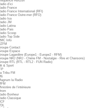
Fréquence Horizon
adio d’ici
Radio France
Radio France International (RFI)
Radio France Outre-mer (RFO)
Radio Isa
Radio JM
Radio Latina
Radio Pais
Radio Scoop
Radio Top Side
RMC Info
RZFM
Groupe Contact
Groupe Espace
Groupe Lagardère (Europe1 - Europe2 - RFM)
Groupe NRJ (NRJ - Chérie FM - Nostalgie - Rire et Chansons)
Groupe RTL (RTL - RTL2 - FUN Radio)
Hit & Sport
IFP
La Tribu FM
M6
Magnum la Radio
MFM
inistère de l’intérieure
Orom
Radio Bonheur
Radio Classique
RCF
VDL