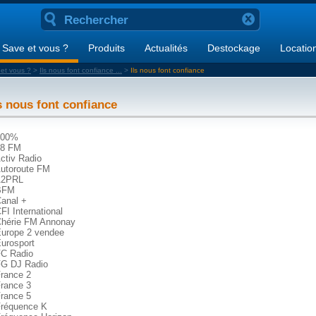
Save et vous ?
Produits
Actualités
Destockage
Locatio
et vous ?
>
Ils nous font confiance ...
>
Ils nous font confiance
s nous font confiance
100%
48 FM
Activ Radio
Autoroute FM
A2PRL
BFM
Canal +
CFI International
Chérie FM Annonay
Europe 2 vendee
Eurosport
FC Radio
FG DJ Radio
France 2
France 3
France 5
Fréquence K