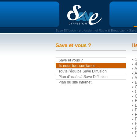
Save Diffusion - professionnel Radio & Broadcast
>
Save 
Save et vous ?
Il
• 
Save et vous ?
• 
Ils nous font confiance ...
• 
Toute l'équipe Save Diffusion
• 
Plan d'accès à Save Diffusion
• 
Plan du site Internet
• 
• 
• 
• 
• 
• 
• 
• 
• 
• 
• 
• 