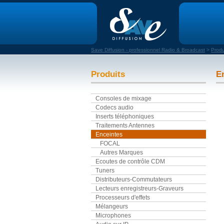
Save Diffusion - professionnel Radio & Broadcast
>
Produ
Produits
E
Consoles de mixage
Codecs audio
Inserts téléphoniques
Traitements Antennes
Enceintes
FOCAL
Autres Marques
Ecoutes de contrôle CDM
Tuners
Distributeurs-Commutateurs
Lecteurs enregistreurs-Graveurs
Processeurs d'effets
Mélangeurs
Microphones