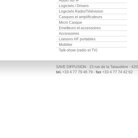
Audio sur IP
Logiciels / Drivers
Logiciels Radio/Télévision
Casques et amplificateurs
Micro Casque
Emetteurs et accessoires
Accessoires
Liaisons HF portables
Mobilier
Talk-show (radio et TV)
SAVE DIFFUSION - 23 rue de la Talaudière - 
tel.
+33 4 77 79 46 79 -
fax
+33 4 77 74 42 62