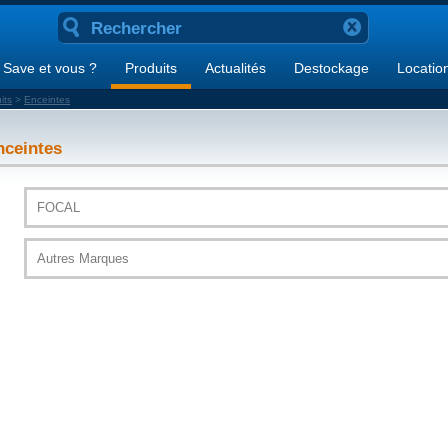
Save et vous ?
Produits
Actualités
Destockage
Locatio
its
>
Enceintes
nceintes
FOCAL
Autres Marques