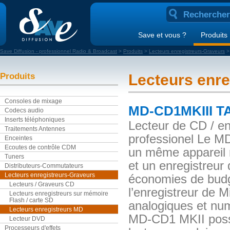
Save et vous ?
Produits
Save Diffusion - professionnel Radio & Broadcast
>
Produits
>
Lecteurs enregistreurs-Graveurs
Produits
Lecteurs enr
Consoles de mixage
MD-CD1MKIII 
Codecs audio
Inserts téléphoniques
Lecteur de CD / en
Traitements Antennes
professionel Le M
Enceintes
Ecoutes de contrôle CDM
un même appareil 
Tuners
et un enregistreur
Distributeurs-Commutateurs
Lecteurs enregistreurs-Graveurs
économies de budge
Lecteurs / Graveurs CD
l’enregistreur de M
Lecteurs enregistreurs sur mémoire
Flash / carte SD
analogiques et num
Lecteurs enregistreurs MD
MD-CD1 MKII possè
Lecteur DVD
Processeurs d'effets