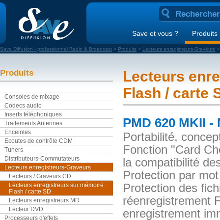
Save et vous ?
Produits
Save Diffusion - professionnel Radio & Broadcast
>
Produits
>
Lecteurs enregistreurs-Graveurs
Produits
Lecteurs enre
Flash / carte 
Consoles de mixage
Codecs audio
Inserts téléphoniques
PMD 620 MKII 
Traitements Antennes
Enceintes
Portabilité, concep
Ecoutes de contrôle CDM
Fonction "Card Che
Tuners
Distributeurs-Commutateurs
la compatibilité d
Lecteurs enregistreurs-Graveurs
Protection par mot 
Lecteurs / Graveurs CD
Lecteurs enregistreurs sur mémoire
Protection des fic
Flash / carte SD
réenregistrement 
Lecteurs enregistreurs MD
Lecteur DVD
enregistrement imm
Processeurs d'effets