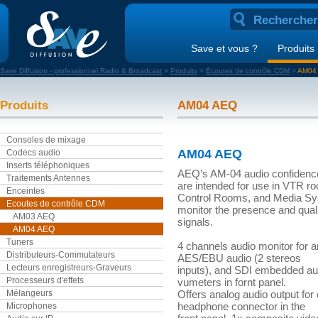
Save et vous ?
Produits
Save Diffusion - professionnel Radio & Broadcast
>
Produits
>
Ecoutes de contrôle CDM
>
AM04
Produits
AM04 AEQ
Consoles de mixage
AM04 AEQ
Codecs audio
Inserts téléphoniques
AEQ’s AM-04 audio confidenc
Traitements Antennes
are intended for use in VTR r
Enceintes
Control Rooms, and Media Sys
Ecoutes de contrôle CDM
monitor the presence and quali
AM03 AEQ
signals.
AM04 AEQ
Tuners
4 channels audio monitor for an
Distributeurs-Commutateurs
AES/EBU audio (2 stereos
Lecteurs enregistreurs-Graveurs
inputs), and SDI embedded aud
Processeurs d'effets
vumeters in fornt panel.
Mélangeurs
Offers analog audio output for
headphone connector in the
Microphones