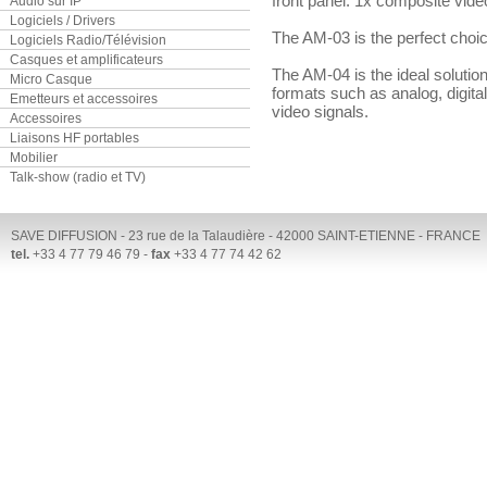
front panel. 1x composite video
Audio sur IP
Logiciels / Drivers
The AM-03 is the perfect choi
Logiciels Radio/Télévision
Casques et amplificateurs
The AM-04 is the ideal solutio
Micro Casque
formats such as analog, digi
Emetteurs et accessoires
video signals.
Accessoires
Liaisons HF portables
Mobilier
Talk-show (radio et TV)
SAVE DIFFUSION - 23 rue de la Talaudière - 42000 SAINT-ETIENNE - FRANCE
tel.
+33 4 77 79 46 79 -
fax
+33 4 77 74 42 62