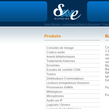
Save Diffusion - professionnel Radio & Broadcast
>
Produ
Produits
B
Co
Consoles de mixage
1 
Codecs audio
mo
Inserts téléphoniques
ver
Traitements Antennes
ou
Enceintes
Mat
Ba
Ecoutes de contrôle CDM
RA
Tuners
la
Distributeurs-Commutateurs
Gr
Lecteurs enregistreurs-Graveurs
Processeurs d'effets
Po
Mélangeurs
Ex
Microphones
Audio sur IP
Logiciels / Drivers