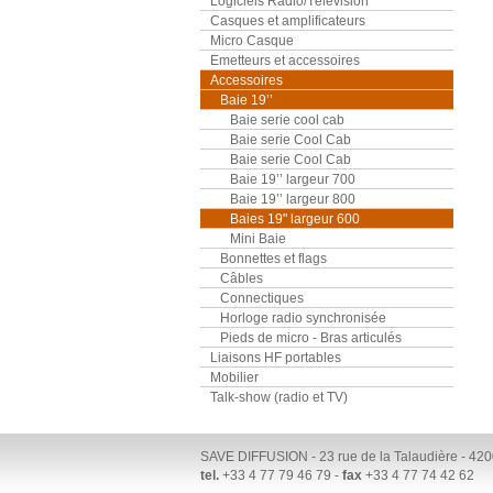
Logiciels Radio/Télévision
Casques et amplificateurs
Micro Casque
Emetteurs et accessoires
Accessoires
Baie 19’’
Baie serie cool cab
Baie serie Cool Cab
Baie serie Cool Cab
Baie 19’’ largeur 700
Baie 19’’ largeur 800
Baies 19" largeur 600
Mini Baie
Bonnettes et flags
Câbles
Connectiques
Horloge radio synchronisée
Pieds de micro - Bras articulés
Liaisons HF portables
Mobilier
Talk-show (radio et TV)
SAVE DIFFUSION - 23 rue de la Talaudière - 
tel.
+33 4 77 79 46 79 -
fax
+33 4 77 74 42 62