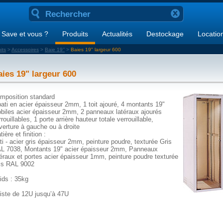
Save et vous ?
Produits
Actualités
Destockage
Locatio
its
>
Accessoires
>
Baie 19’’
>
Baies 19" largeur 600
aies 19" largeur 600
mposition standard
bati en acier épaisseur 2mm, 1 toit ajouré, 4 montants 19"
biles acier épaisseur 2mm, 2 panneaux latéraux ajourés
rouillables, 1 porte arrière hauteur totale verrouillable,
verture à gauche ou à droite
ière et finition :
ti - acier gris épaisseur 2mm, peinture poudre, texturée Gris
L 7038, Montants 19" acier épaisseur 2mm, Panneaux
téraux et portes acier épaisseur 1mm, peinture poudre texturée
is RAL 9002
ids : 35kg
iste de 12U jusqu’à 47U