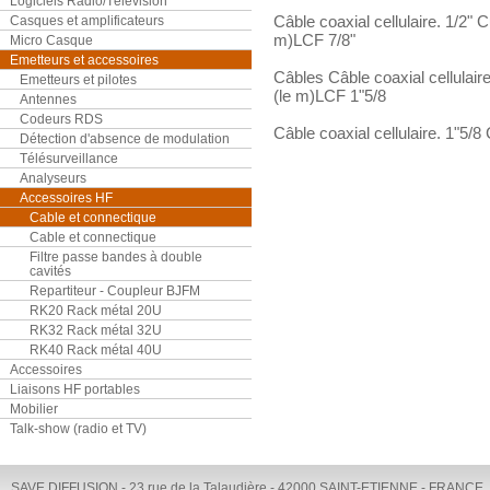
Logiciels Radio/Télévision
Câble coaxial cellulaire. 1/2"
Casques et amplificateurs
m)LCF 7/8"
Micro Casque
Emetteurs et accessoires
Câbles Câble coaxial cellulair
Emetteurs et pilotes
(le m)LCF 1"5/8
Antennes
Codeurs RDS
Câble coaxial cellulaire. 1"5/
Détection d'absence de modulation
Télésurveillance
Analyseurs
Accessoires HF
Cable et connectique
Cable et connectique
Filtre passe bandes à double
cavités
Repartiteur - Coupleur BJFM
RK20 Rack métal 20U
RK32 Rack métal 32U
RK40 Rack métal 40U
Accessoires
Liaisons HF portables
Mobilier
Talk-show (radio et TV)
SAVE DIFFUSION - 23 rue de la Talaudière - 42000 SAINT-ETIENNE - FRANCE