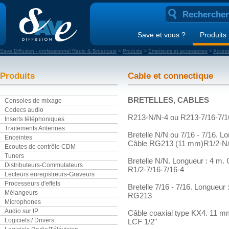
Save et vous ?
Produits
Save Diffusion - professionnel Radio & Broadcast
>
Produits
>
Emetteurs et accessoires
>
Access
Produits
Cable et connectique
BRETELLES, CABLES
Consoles de mixage
Codecs audio
R213-N/N-4 ou R213-7/16-7/1
Inserts téléphoniques
Traitements Antennes
Bretelle N/N ou 7/16 - 7/16. L
Enceintes
Câble RG213 (11 mm)R1/2-N
Ecoutes de contrôle CDM
Tuners
Bretelle N/N. Longueur : 4 m. 
Distributeurs-Commutateurs
R1/2-7/16-7/16-4
Lecteurs enregistreurs-Graveurs
Processeurs d'effets
Bretelle 7/16 - 7/16. Longueur 
Mélangeurs
RG213
Microphones
Audio sur IP
Câble coaxial type KX4. 11 mm
Logiciels / Drivers
LCF 1/2"