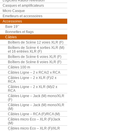
Logiciels Radio/Télévision
Casques et amplificateurs
Micro Casque
Emetteurs et accessoires
Accessoires
Baie 19’’
Bonnettes et flags
Câbles
Boîtiers de Scène 12 voies XLR (F)
Boîtiers de Scène 4 sorties XLR (M)
et 16 entrées XLR (F)
Boîtiers de Scène 6 voies XLR (F)
Boîtiers de Scène 8 voies XLR (F)
Câbles 100 m
Câbles Ligne – 2 x RCA/2 x RCA
Câbles Ligne – 2 x XLR (F)/2 x
RCA
Câbles Ligne – 2 x XLR (M)/2 x
RCA
Câbles Ligne – Jack (M) mono/XLR
(F)
Câbles Ligne – Jack (M) mono/XLR
(M)
Câbles Ligne – RCA (F)/RCA (M)
Câbles micro Eco – XLR (F)/Jack
(M)
Câbles micro Eco – XLR (F)/XLR