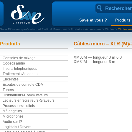
Save et vous ?
Produits
Save Diffusion - professionnel Radio & Broadcast
>
Produits
>
Accessoires
>
Câbles
>
Câbles mi
Produits
Câbles micro – XLR (M)/
XM3JM — longueur 3 m 6,8
Consoles de mixage
XM6JM — longueur 6 m
Codecs audio
Inserts téléphoniques
Traitements Antennes
Enceintes
Ecoutes de contrôle CDM
Tuners
Distributeurs-Commutateurs
Lecteurs enregistreurs-Graveurs
Processeurs d'effets
Mélangeurs
Microphones
Audio sur IP
Logiciels / Drivers