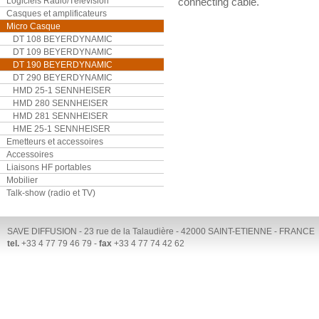
Logiciels Radio/Télévision
connecting cable.
Casques et amplificateurs
Micro Casque
DT 108 BEYERDYNAMIC
DT 109 BEYERDYNAMIC
DT 190 BEYERDYNAMIC
DT 290 BEYERDYNAMIC
HMD 25-1 SENNHEISER
HMD 280 SENNHEISER
HMD 281 SENNHEISER
HME 25-1 SENNHEISER
Emetteurs et accessoires
Accessoires
Liaisons HF portables
Mobilier
Talk-show (radio et TV)
SAVE DIFFUSION - 23 rue de la Talaudière - 42000 SAINT-ETIENNE - FRANCE
tel.
+33 4 77 79 46 79 -
fax
+33 4 77 74 42 62