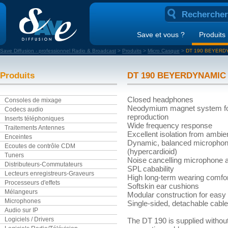
Save et vous ?
Produits
Save Diffusion - professionnel Radio & Broadcast
>
Produits
>
Micro Casque
>
DT 190 BEYERD
Produits
DT 190 BEYERDYNAMIC
Closed headphones
Consoles de mixage
Neodymium magnet system fo
Codecs audio
reproduction
Inserts téléphoniques
Wide frequency response
Traitements Antennes
Excellent isolation from ambie
Enceintes
Dynamic, balanced microphon
Ecoutes de contrôle CDM
(hypercardioid)
Tuners
Noise cancelling microphone 
Distributeurs-Commutateurs
SPL cabability
Lecteurs enregistreurs-Graveurs
High long-term wearing comfor
Processeurs d'effets
Softskin ear cushions
Mélangeurs
Modular construction for easy 
Microphones
Single-sided, detachable cable
Audio sur IP
Logiciels / Drivers
The DT 190 is supplied withou