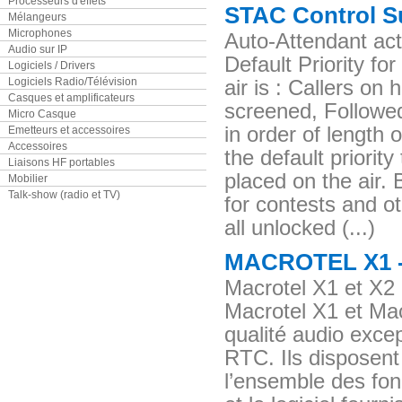
Processeurs d'effets
STAC Control S
Mélangeurs
Microphones
Auto-Attendant acti
Audio sur IP
Default Priority for
Logiciels / Drivers
Logiciels Radio/Télévision
air is : Callers on
Casques et amplificateurs
screened, Followed
Micro Casque
in order of length 
Emetteurs et accessoires
Accessoires
the default priority
Liaisons HF portables
placed on the air. 
Mobilier
Talk-show (radio et TV)
for contests and o
all unlocked (...)
MACROTEL X1 
Macrotel X1 et X2
Macrotel X1 et Mac
qualité audio excep
RTC. Ils disposent
l’ensemble des fon