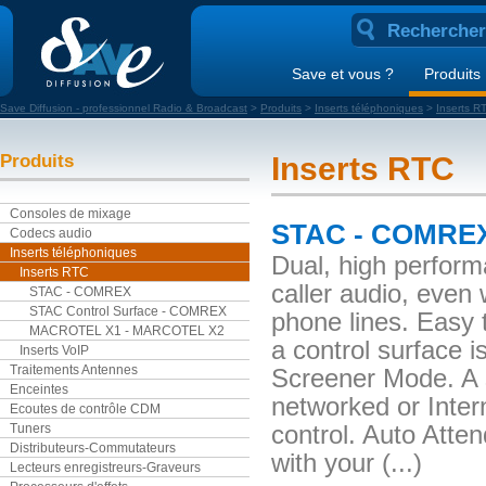
Save et vous ?
Produits
Save Diffusion - professionnel Radio & Broadcast
>
Produits
>
Inserts téléphoniques
>
Inserts R
Produits
Inserts RTC
Consoles de mixage
STAC - COMRE
Codecs audio
Inserts téléphoniques
Dual, high performa
Inserts RTC
caller audio, even
STAC - COMREX
STAC Control Surface - COMREX
phone lines. Easy t
MACROTEL X1 - MARCOTEL X2
a control surface i
Inserts VoIP
Traitements Antennes
Screener Mode. A 
Enceintes
networked or Inter
Ecoutes de contrôle CDM
Tuners
control. Auto Atte
Distributeurs-Commutateurs
with your (...)
Lecteurs enregistreurs-Graveurs