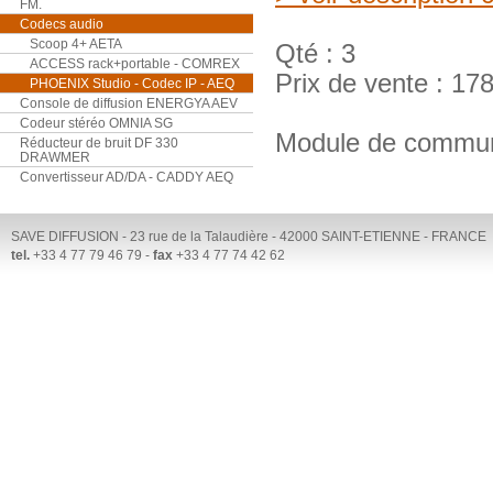
FM.
Codecs audio
Scoop 4+ AETA
Qté : 3
ACCESS rack+portable - COMREX
Prix de vente : 17
PHOENIX Studio - Codec IP - AEQ
Console de diffusion ENERGYA AEV
Codeur stéréo OMNIA SG
Module de communi
Réducteur de bruit DF 330
DRAWMER
Convertisseur AD/DA - CADDY AEQ
SAVE DIFFUSION - 23 rue de la Talaudière - 42000 SAINT-ETIENNE - FRANCE
tel.
+33 4 77 79 46 79 -
fax
+33 4 77 74 42 62