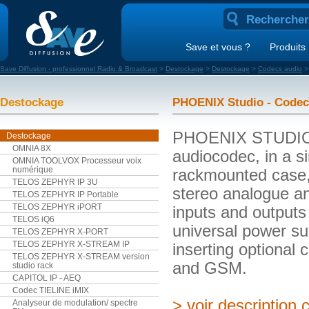
Save et vous ?
Produits
Save Diffusion - professionnel Radio & Broadcast
>
Destockage
>
Destockage
>
Codecs audio
Destockage
PHOENIX Studio - Codec
PHOENIX STUDIO 
Destockage
OMNIA 8X
audiocodec, in a s
OMNIA TOOLVOX Processeur voix
numérique
rackmounted case,
TELOS ZEPHYR IP 3U
stereo analogue an
TELOS ZEPHYR IP Portable
TELOS ZEPHYR iPORT
inputs and outputs
TELOS iQ6
universal power su
TELOS ZEPHYR X-PORT
TELOS ZEPHYR X-STREAM IP
inserting optiona
TELOS ZEPHYR X-STREAM version
and GSM.
studio rack
CAPITOL IP - AEQ
Codec TIELINE iMIX
> voir description
Analyseur de modulation/ spectre