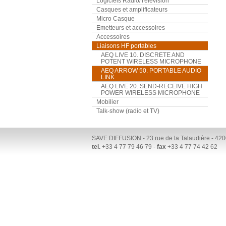
Logiciels Radio/Télévision
Casques et amplificateurs
Micro Casque
Emetteurs et accessoires
Accessoires
Liaisons HF portables
AEQ LIVE 10. DISCRETE AND
POTENT WIRELESS MICROPHONE
AEQ ARROW 50. PORTABLE AUDIO
LINK
AEQ LIVE 20. SEND-RECEIVE HIGH
POWER WIRELESS MICROPHONE
Mobilier
Talk-show (radio et TV)
SAVE DIFFUSION - 23 rue de la Talaudière - 
tel.
+33 4 77 79 46 79 -
fax
+33 4 77 74 42 62