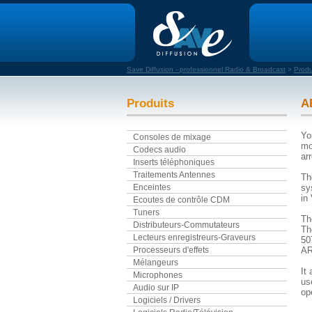
Save Diffusion - professionnel Radio & Broadcast
>
Produ
Produits
A
Yo
Consoles de mixage
mo
Codecs audio
ar
Inserts téléphoniques
Traitements Antennes
Th
Enceintes
sy
in
Ecoutes de contrôle CDM
Tuners
Th
Distributeurs-Commutateurs
Th
Lecteurs enregistreurs-Graveurs
50
Processeurs d'effets
AR
Mélangeurs
It
Microphones
us
Audio sur IP
op
Logiciels / Drivers