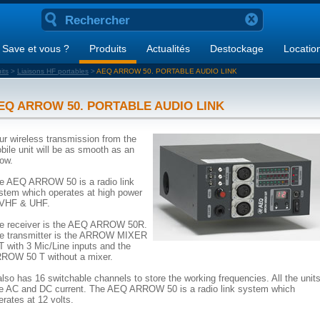
Save et vous ?
Produits
Actualités
Destockage
Locatio
its
>
Liaisons HF portables
>
AEQ ARROW 50. PORTABLE AUDIO LINK
EQ ARROW 50. PORTABLE AUDIO LINK
ur wireless transmission from the
bile unit will be as smooth as an
row.
e AEQ ARROW 50 is a radio link
stem which operates at high power
 VHF & UHF.
e receiver is the AEQ ARROW 50R.
e transmitter is the ARROW MIXER
T with 3 Mic/Line inputs and the
ROW 50 T without a mixer.
 also has 16 switchable channels to store the working frequencies. All the unit
e AC and DC current. The AEQ ARROW 50 is a radio link system which
erates at 12 volts.