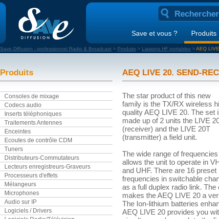
Save et vous ?
Produits
Save Diffusion - professionnel Radio & Broadcast
>
Produits
>
Liaisons HF portables
>
AEQ LIV
Produits
AEQ LIVE 20. SEND-R
The star product of this new
Consoles de mixage
family is the TX/RX wireless h
Codecs audio
quality AEQ LIVE 20. The set 
Inserts téléphoniques
made up of 2 units the LIVE 2
Traitements Antennes
(receiver) and the LIVE 20T
Enceintes
(transmitter) a field unit.
Ecoutes de contrôle CDM
Tuners
The wide range of frequencies
Distributeurs-Commutateurs
allows the unit to operate in V
Lecteurs enregistreurs-Graveurs
and UHF. There are 16 preset
Processeurs d'effets
frequencies in switchable chan
Mélangeurs
as a full duplex radio link. Th
Microphones
makes the AEQ LIVE 20 a vers
Audio sur IP
The Ion-lithium batteries enha
Logiciels / Drivers
AEQ LIVE 20 provides you with