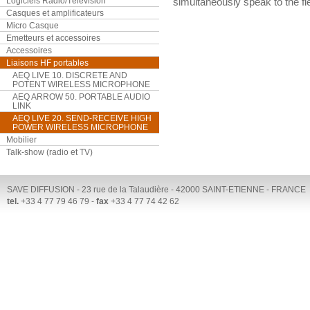
Logiciels Radio/Télévision
simultaneously speak to the fi
Casques et amplificateurs
Micro Casque
Emetteurs et accessoires
Accessoires
Liaisons HF portables
AEQ LIVE 10. DISCRETE AND
POTENT WIRELESS MICROPHONE
AEQ ARROW 50. PORTABLE AUDIO
LINK
AEQ LIVE 20. SEND-RECEIVE HIGH
POWER WIRELESS MICROPHONE
Mobilier
Talk-show (radio et TV)
SAVE DIFFUSION - 23 rue de la Talaudière - 42000 SAINT-ETIENNE - FRANCE
tel.
+33 4 77 79 46 79 -
fax
+33 4 77 74 42 62