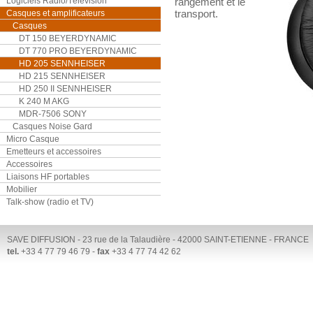
Logiciels Radio/Télévision
rangement et le
transport.
Casques et amplificateurs
Casques
DT 150 BEYERDYNAMIC
DT 770 PRO BEYERDYNAMIC
HD 205 SENNHEISER
HD 215 SENNHEISER
HD 250 II SENNHEISER
K 240 M AKG
MDR-7506 SONY
Casques Noise Gard
Micro Casque
Emetteurs et accessoires
Accessoires
Liaisons HF portables
Mobilier
Talk-show (radio et TV)
SAVE DIFFUSION - 23 rue de la Talaudière - 42000 SAINT-ETIENNE - FRANCE
tel.
+33 4 77 79 46 79 -
fax
+33 4 77 74 42 62