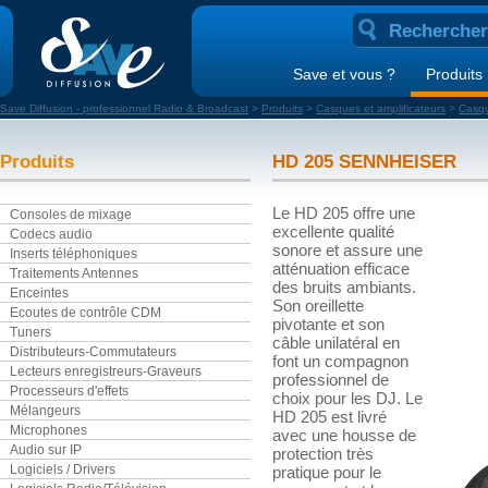
Save et vous ?
Produits
Save Diffusion - professionnel Radio & Broadcast
>
Produits
>
Casques et amplificateurs
>
Casq
Produits
HD 205 SENNHEISER
Le HD 205 offre une
Consoles de mixage
excellente qualité
Codecs audio
sonore et assure une
Inserts téléphoniques
atténuation efficace
Traitements Antennes
des bruits ambiants.
Enceintes
Son oreillette
Ecoutes de contrôle CDM
pivotante et son
Tuners
câble unilatéral en
Distributeurs-Commutateurs
font un compagnon
Lecteurs enregistreurs-Graveurs
professionnel de
Processeurs d'effets
choix pour les DJ. Le
Mélangeurs
HD 205 est livré
Microphones
avec une housse de
Audio sur IP
protection très
Logiciels / Drivers
pratique pour le