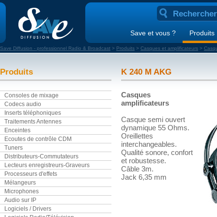
Save et vous ?
Produits
Save Diffusion - professionnel Radio & Broadcast
>
Produits
>
Casques et amplificateurs
>
Casq
Produits
K 240 M AKG
Casques
Consoles de mixage
amplificateurs
Codecs audio
Inserts téléphoniques
Casque semi ouvert
Traitements Antennes
dynamique 55 Ohms.
Enceintes
Oreillettes
Ecoutes de contrôle CDM
interchangeables.
Tuners
Qualité sonore, confort
Distributeurs-Commutateurs
et robustesse.
Lecteurs enregistreurs-Graveurs
Câble 3m.
Processeurs d'effets
Jack 6,35 mm
Mélangeurs
Microphones
Audio sur IP
Logiciels / Drivers