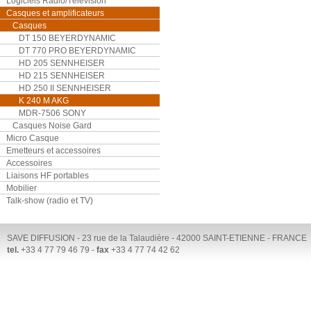
Logiciels Radio/Télévision
Casques et amplificateurs
Casques
DT 150 BEYERDYNAMIC
DT 770 PRO BEYERDYNAMIC
HD 205 SENNHEISER
HD 215 SENNHEISER
HD 250 II SENNHEISER
K 240 M AKG
MDR-7506 SONY
Casques Noise Gard
Micro Casque
Emetteurs et accessoires
Accessoires
Liaisons HF portables
Mobilier
Talk-show (radio et TV)
SAVE DIFFUSION - 23 rue de la Talaudière - 42000 SAINT-ETIENNE - FRANCE
tel.
+33 4 77 79 46 79 -
fax
+33 4 77 74 42 62