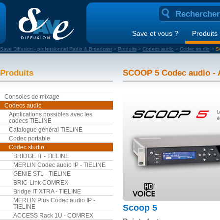
Save et vous ?
Produits
Save Diffusion - professionnel Radio & Broadcast
>
Produits
>
Codecs audio
>
Codec studio
>
S
Produits
SCOOP 5 Codec audio -
Consoles de mixage
Codecs audio
Applications possibles avec les
codecs TIELINE
Catalogue général TIELINE
Codec portable
Codec studio
BRIDGE IT - TIELINE
MERLIN Codec audio IP - TIELINE
GENIE STL - TIELINE
BRIC-Link COMREX
Bridge IT XTRA - TIELINE
MERLIN Plus Codec audio IP -
Scoop 5
TIELINE
ACCESS Rack 1U - COMREX