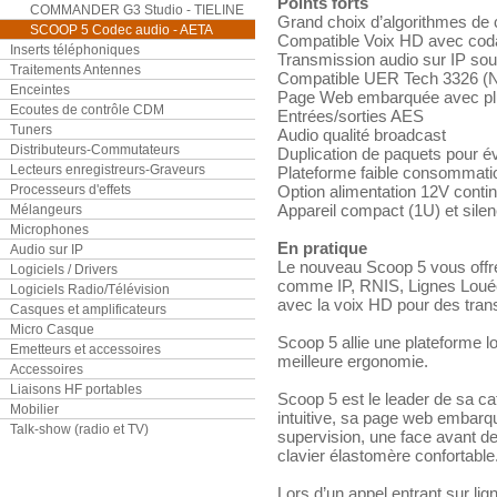
Points forts
COMMANDER G3 Studio - TIELINE
Grand choix d’algorithmes de 
SCOOP 5 Codec audio - AETA
Compatible Voix HD avec c
Inserts téléphoniques
Transmission audio sur IP so
Traitements Antennes
Compatible UER Tech 3326 (
Enceintes
Page Web embarquée avec plu
Ecoutes de contrôle CDM
Entrées/sorties AES
Tuners
Audio qualité broadcast
Distributeurs-Commutateurs
Duplication de paquets pour év
Lecteurs enregistreurs-Graveurs
Plateforme faible consommatio
Processeurs d'effets
Option alimentation 12V conti
Appareil compact (1U) et silen
Mélangeurs
Microphones
En pratique
Audio sur IP
Le nouveau Scoop 5 vous offre
Logiciels / Drivers
comme IP, RNIS, Lignes Loué
Logiciels Radio/Télévision
avec la voix HD pour des trans
Casques et amplificateurs
Micro Casque
Scoop 5 allie une plateforme lo
Emetteurs et accessoires
meilleure ergonomie.
Accessoires
Liaisons HF portables
Scoop 5 est le leader de sa caté
Mobilier
intuitive, sa page web embarqué
Talk-show (radio et TV)
supervision, une face avant d
clavier élastomère confortable
Lors d’un appel entrant sur li