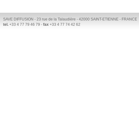
SAVE DIFFUSION - 23 rue de la Talaudière - 42000 SAINT-ETIENNE - FRANCE
tel.
+33 4 77 79 46 79 -
fax
+33 4 77 74 42 62